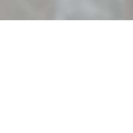
Séances d’hypnose et thérapies brèves à
Toulon
Sarah Stibling
Consultation en thérapies brèves à Toulon dans le Var 83 et par
visioconférence. Libérez vous de vos problématiques et