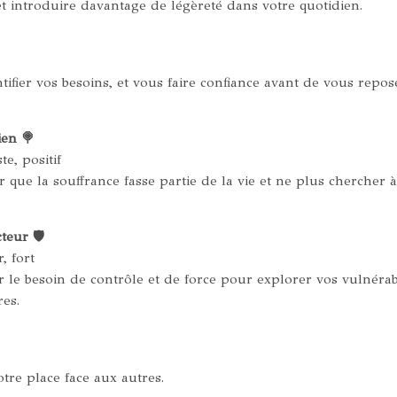
t introduire davantage de légèreté dans votre quotidien.
tifier vos besoins, et vous faire confiance avant de vous repos
ien 🍭
te, positif
 que la souffrance fasse partie de la vie et ne plus chercher à 
teur 🛡️
, fort
 le besoin de contrôle et de force pour explorer vos vulnérabi
res.
tre place face aux autres.