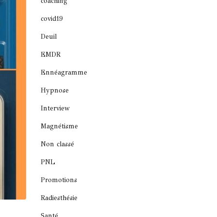
coaching
covid19
Deuil
EMDR
Ennéagramme
Hypnose
Interview
Magnétisme
Non classé
PNL
Promotions
Radiesthésie
Santé