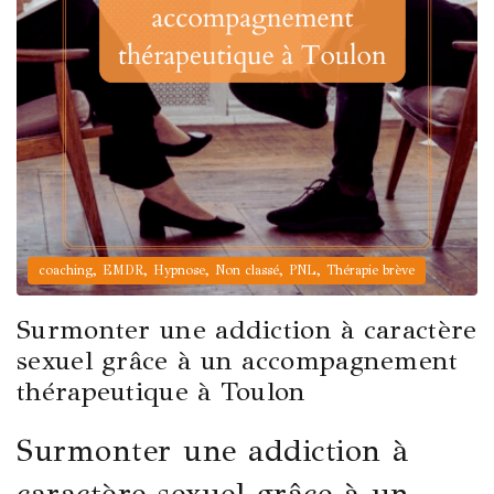
,
,
,
,
,
coaching
EMDR
Hypnose
Non classé
PNL
Thérapie brève
Surmonter une addiction à caractère
sexuel grâce à un accompagnement
thérapeutique à Toulon
Surmonter une addiction à
caractère sexuel grâce à un