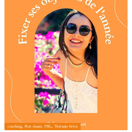
,
,
,
coaching
Non classé
PNL
Thérapie brève