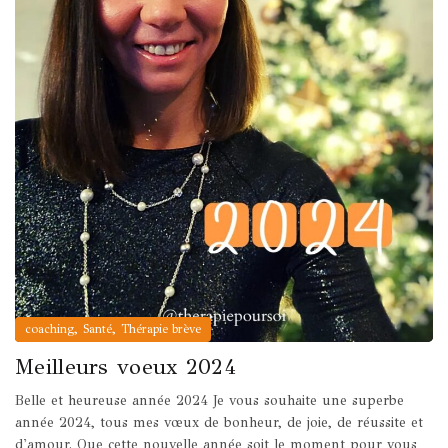
,
,
coaching
Santé
Thérapie brève
Meilleurs voeux 2024
Belle et heureuse année 2024 Je vous souhaite une superbe
année 2024, tous mes vœux de bonheur, de joie, de réussite et
d'amour. Que cette nouvelle année soit le moment pour vous