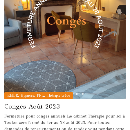
,
,
,
EMDR
Hypnose
PNL
Thérapie brève
Congés Août 2023
Fermeture pour congés annuels Le cabinet Thérapie pour soi à
Toulon sera fermé du 1er au 28 août 2023. Pour toutes
demandes de renseignements ou de rendez vous pendant cette