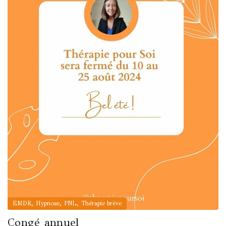
,
,
,
EMDR
Hypnose
PNL
Thérapie brève
Congé annuel