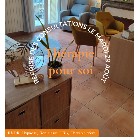
,
,
,
,
EMDR
Hypnose
Non classé
PNL
Thérapie brève