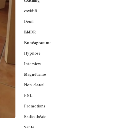
coaching
covid19
Deuil
EMDR
Ennéagramme
Hypnose
Interview
Magnétisme
Non classé
PNL
Promotions
Radiesthésie
Santé