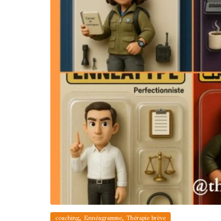
,
,
coaching
Ennéagramme
Thérapie brève