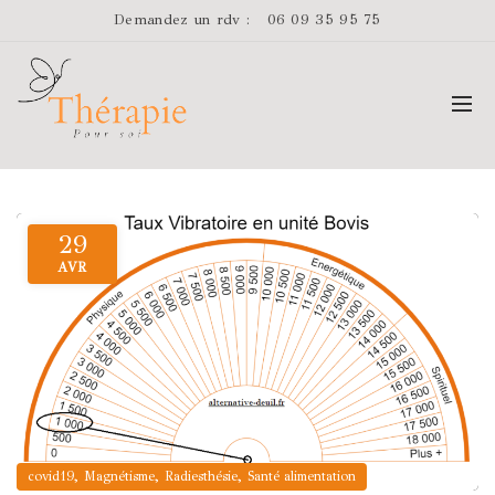
Demandez un rdv :
06 09 35 95 75
29
AVR
,
,
,
covid19
Magnétisme
Radiesthésie
Santé alimentation