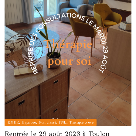
,
,
,
,
EMDR
Hypnose
Non classé
PNL
Thérapie brève
Rentrée le 29 août 2023 à Toulon