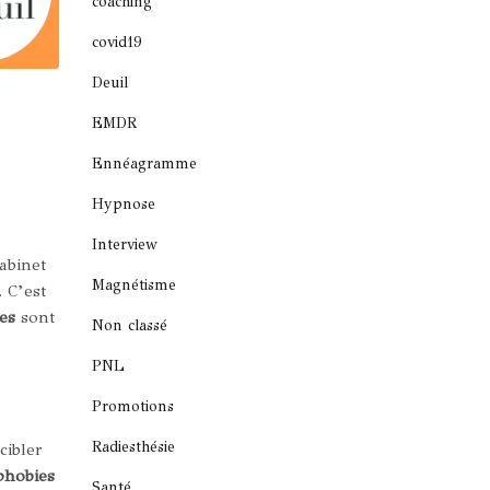
coaching
covid19
Deuil
EMDR
Ennéagramme
Hypnose
Interview
abinet
Magnétisme
 C’est
es
sont
Non classé
PNL
Promotions
Radiesthésie
cibler
phobies
Santé