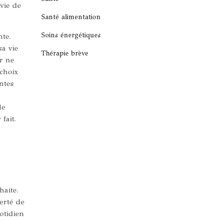
 vie de
Santé alimentation
Soins énergétiques
nte.
sa vie
Thérapie brève
ur ne
 choix
ntes
le
fait.
haite.
berté de
otidien