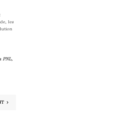
t
de, les
lution
la PNL,
NT