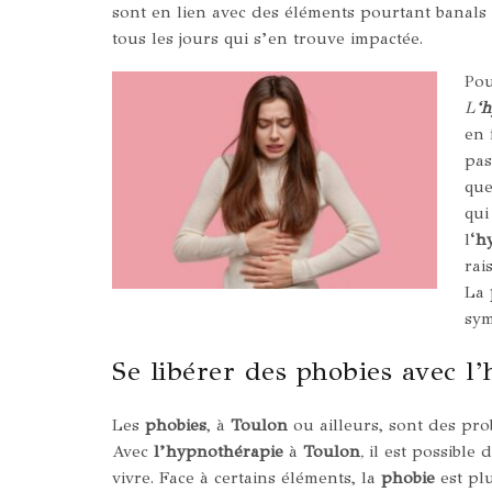
sont en lien avec des éléments pourtant banals 
tous les jours qui s’en trouve impactée.
Pou
L
‘
en 
pas
que
qui
l
‘h
rai
La
sym
Se libérer des phobies avec l
Les
phobies
, à
Toulon
ou ailleurs, sont des prob
Avec
l’hypnothérapie
à
Toulon
,
il est possible 
vivre. Face à certains éléments, la
phobie
est pl