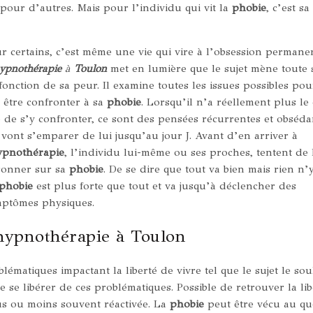
pour d’autres. Mais pour l’individu qui vit la
phobie
, c’est sa
r certains, c’est même une vie qui vire à l’obsession permane
hypnothérapie
à
Toulon
met en lumière que le sujet mène toute 
fonction de sa peur. Il examine toutes les issues possibles po
 être confronter à sa
phobie
. Lorsqu’il n’a réellement plus le
 de s’y confronter, ce sont des pensées récurrentes et obséda
 vont s’emparer de lui jusqu’au jour J. Avant d’en arriver à
ypnothérapie
, l’individu lui-même ou ses proches, tentent de 
sonner sur sa
phobie
. De se dire que tout va bien mais rien n’y 
phobie
est plus forte que tout et va jusqu’à déclencher des
ptômes physiques.
’hypnothérapie à Toulon
lématiques impactant la liberté de vivre tel que le sujet le sou
de se libérer de ces problématiques. Possible de retrouver la li
us ou moins souvent réactivée. La
phobie
peut être vécu au qu