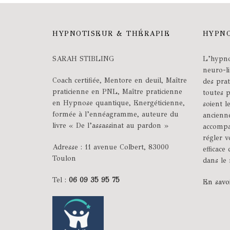
HYPNOTISEUR & THÉRAPIE
HYPNO
SARAH STIBLING
L’hypno
neuro-l
Coach certifiée, Mentore en deuil, Maître
des prat
praticienne en PNL, Maître praticienne
toutes 
en Hypnose quantique, Energéticienne,
soient l
formée à l’ennéagramme, auteure du
ancienn
livre « De l’assassinat au pardon »
accompa
régler 
Adresse : 11 avenue Colbert, 83000
efficace
Toulon
dans le 
Tel :
06 09 35 95 75
En savo