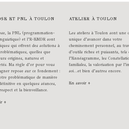
SE ET PNL À TOULON
ATELIER À TOULON
se, la PNL (programmation-
Les ateliers à Toulon sont une 
inguistique) et l’R-EMDR sont
unique d’avancer dans votre
iques qui offrent des solutions à
cheminement personnel, au tra
problématiques, quelles que
d’outils riches et puissants, tels
eurs origines, natures et
l’Ennéagramme, les Constellati
etés. Ma règle d’or pour vous
familiales, la valorisation par l’
gner repose sur ce fondement :
soi…et bien d’autres encore.
votre problématique de manière
En savoir +
 définitive en quelques séances,
respect et la bienveillance.
ir +