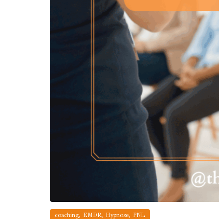
,
,
,
coaching
EMDR
Hypnose
PNL