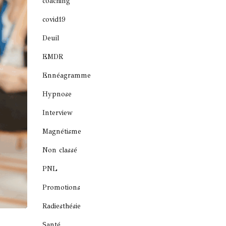
coaching
covid19
Deuil
EMDR
Ennéagramme
Hypnose
Interview
Magnétisme
Non classé
PNL
Promotions
Radiesthésie
Santé