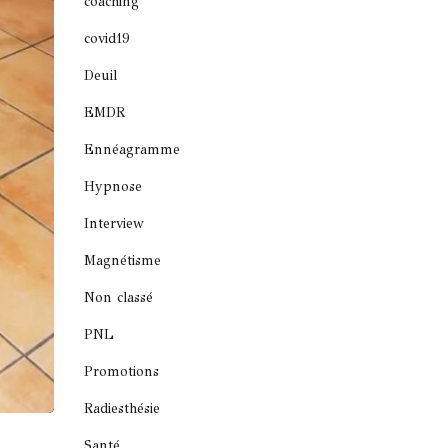
coaching
covid19
Deuil
EMDR
Ennéagramme
Hypnose
Interview
Magnétisme
Non classé
PNL
Promotions
Radiesthésie
Santé