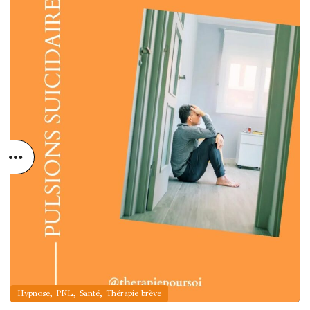
,
,
,
Hypnose
PNL
Santé
Thérapie brève