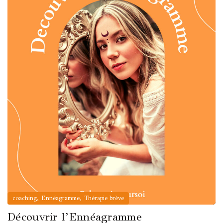
,
,
coaching
Ennéagramme
Thérapie brève
Découvrir l’Ennéagramme