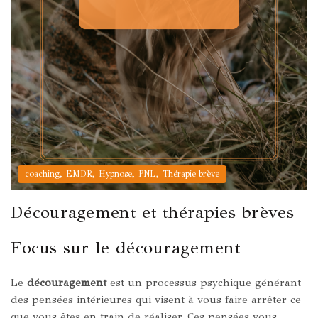
,
,
,
,
coaching
EMDR
Hypnose
PNL
Thérapie brève
Découragement et thérapies brèves
Focus sur le découragement
Le
découragement
est un processus psychique générant
des pensées intérieures qui visent à vous faire arrêter ce
que vous êtes en train de réaliser. Ces pensées vous