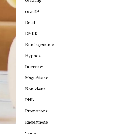
coaching
covid19
Deuil
EMDR
Ennéagramme
Hypnose
Interview
Magnétisme
Non classé
PNL
Promotions
Radiesthésie
Santé