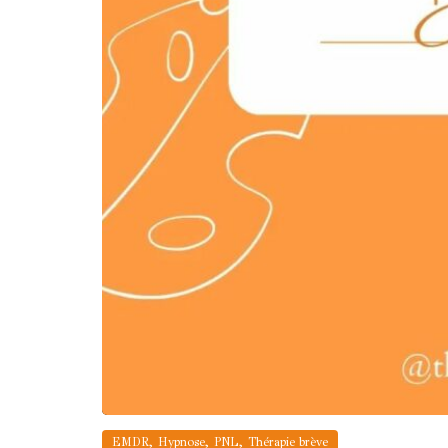
,
,
,
EMDR
Hypnose
PNL
Thérapie brève